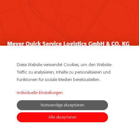
Meyer Quick Service Logistics GmbH & CO. KG
Ludwig-Meyer-Straße 2-4
61381 Friedrichsdorf
Diese Website verwendet Cookies, um den Website-
Traffic zu analysieren, Inhalte zu personalisieren und
Impressum
Funktionen für soziale Medien bereitzustellen.
Datenschutzerklärung
Individuelle Einstellungen
© Copyright 2019 Meyer QSL DE. All Rights Reserved
Notwendige akzeptieren
powerd by
SCOPE
Alle akzeptieren