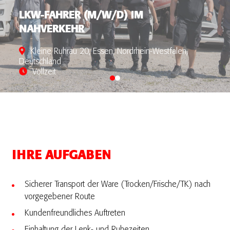
LKW-FAHRER (M/W/D) IM
NAHVERKEHR
Kleine Ruhrau 20, Essen, Nordrhein-Westfalen,
Deutschland
Vollzeit
IHRE AUFGABEN
Sicherer Transport der Ware (Trocken/Frische/TK) nach
vorgegebener Route
Kundenfreundliches Auftreten
Einhaltung der Lenk- und Ruhezeiten