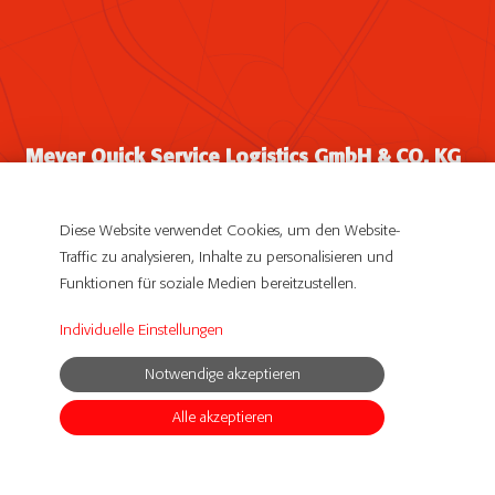
Meyer Quick Service Logistics GmbH & CO. KG
Ludwig-Meyer-Straße 2-4
61381 Friedrichsdorf
Diese Website verwendet Cookies, um den Website-
Traffic zu analysieren, Inhalte zu personalisieren und
Impressum
Funktionen für soziale Medien bereitzustellen.
Datenschutzerklärung
Individuelle Einstellungen
© Copyright 2019 Meyer QSL DE. All Rights Reserved
Notwendige akzeptieren
powerd by
SCOPE
Alle akzeptieren